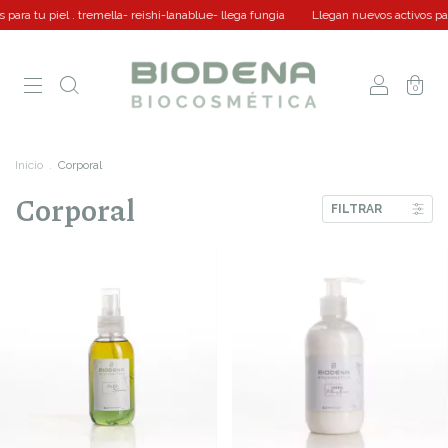
iel . tremella- reishi-lanablue- llega fungia
Llegan nuevos activos para tu piel 
0
Inicio
.
Corporal
Corporal
FILTRAR