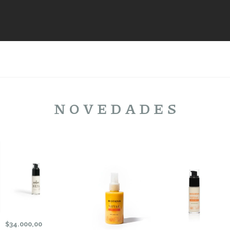
N O V E D A D E S
$34.000,00