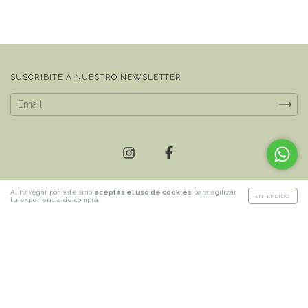
SUSCRIBITE A NUESTRO NEWSLETTER
Al navegar por este sitio
aceptás el uso de cookies
para agilizar
CONTACTÁNOS
ENTENDIDO
tu experiencia de compra.