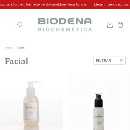
l . tremella- reishi-lanablue- llega fungia
Llegan nuevos activos para tu piel . 
0
Inicio
.
Facial
Facial
FILTRAR