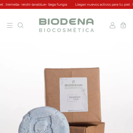
. tremella- reishi-lanablue- llega fungia
Llegan nuevos activos para tu piel . tr
0